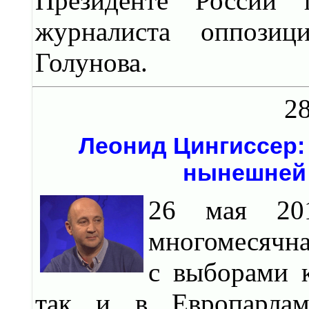
Президенте России
журналиста оппозиц
Голунова.
28
Леонид Цингиссер:
нынешней 
26 мая 201
многомесячна
с выборами к
так и в Европарлам