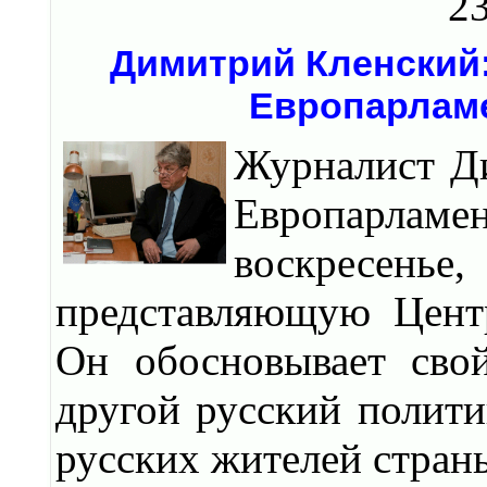
23
Димитрий Кленский:
Европарламе
Журналист Д
Европарламе
воскресенье
представляющую Цент
Он обосновывает сво
другой русский полит
русских жителей стран