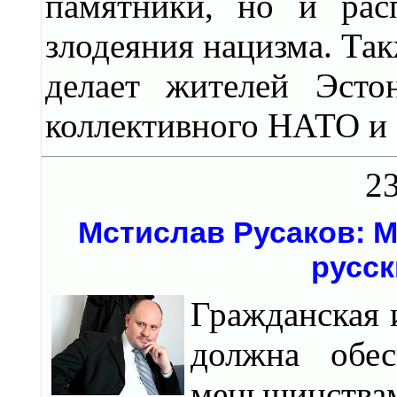
памятники, но и рас
злодеяния нацизма. Так
делает жителей Эсто
коллективного НАТО и
23
Мстислав Русаков: M
русск
Гражданская 
должна обес
меньшинства