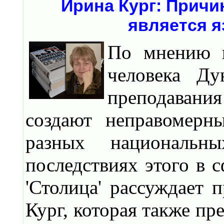
Ирина Кург: Причи
является я
По мнению к
человека Ду
преподавани
создают неправомерн
разных националь
последствиях этого в 
'Столица' рассуждает 
Кург, которая также пр