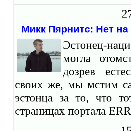
2
Микк Пярнитс: Нет на
Эстонец-наци
могла отомс
дозрев есте
своих же, мы мстим са
эстонца за то, что т
страницах портала ERR
15