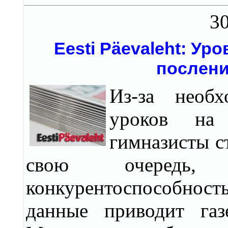
30
Eesti Päevaleht: Ур
послени
Из-за необ
уроков на 
гимназисты ст
свою очередь,
конкурентоспособнос
данные приводит газ