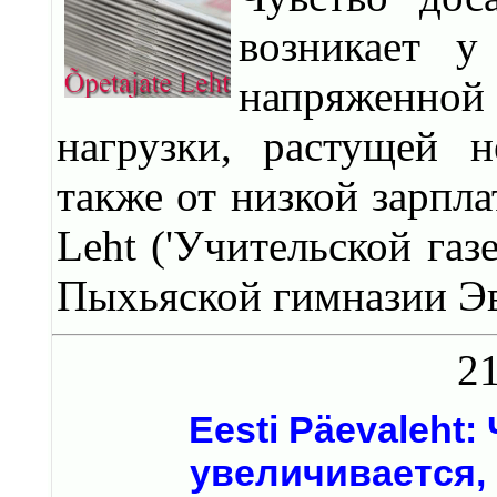
возникает у
напряженной
нагрузки, растущей н
также от низкой зарпла
Leht ('Учительской газ
Пыхьяской гимназии Эв
21
Eesti Päevaleht
увеличивается, 