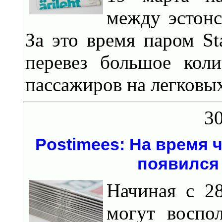
между эстон
За это время паром St
перевез большое кол
пассажиров на легковы
30
Postimees: На время
появился
Начиная с 2
могут воспо