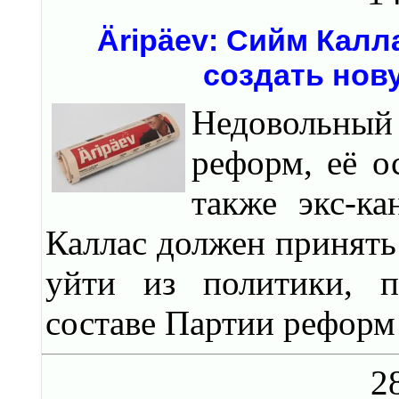
Äripäev: Сийм Калл
создать нов
Недовольны
реформ, её о
также экс-к
Каллас должен принять
уйти из политики, п
составе Партии реформ
2