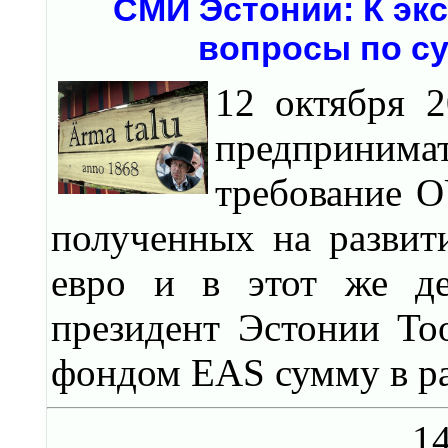
СМИ Эстонии: К эк
вопросы по с
12 октября 
предпринима
требование O
полученных на развит
евро и в этот же де
президент Эстонии То
фондом EAS сумму в ра
14