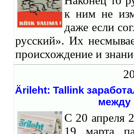
Наконец то р
к ним не изм
даже если сог
русский». Их несмыва
происхождение и знание
20
Ärileht: Tallink зарабо
между 
C 20 апреля 
19 марта па