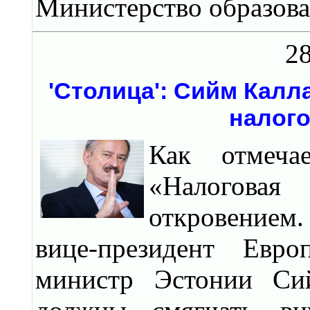
Министерство образова
28
'Столица': Сийм Калл
налого
Как отмечае
«Налогова
откровением
вице-президент Евро
министр Эстонии Сий