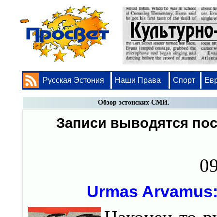
Русская Эстония
Наши Права
Спорт
Ев
Обзор эстонских СМИ.
Записи выводятся по
09
Urmas Arvamus: 