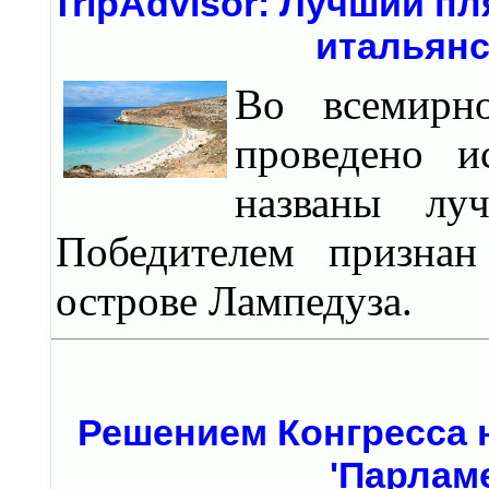
TripАdvisor: Лучший п
итальянс
Во всемирно
проведено и
названы лу
Победителем признан
острове Лампедуза.
Решением Конгресса 
'Парлам