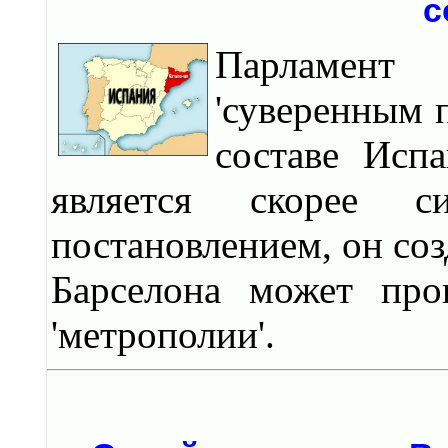
с
Парламент 
'суверенным 
составе Исп
является скорее с
постановлением, он соз
Барселона может про
'метрополии'.