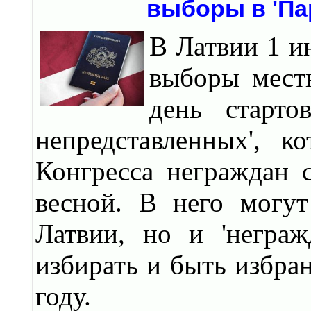
выборы в 'Па
В Латвии 1 и
выборы местн
день старто
непредставленных', к
Конгресса неграждан 
весной. В него могу
Латвии, но и 'неграж
избирать и быть избра
году.