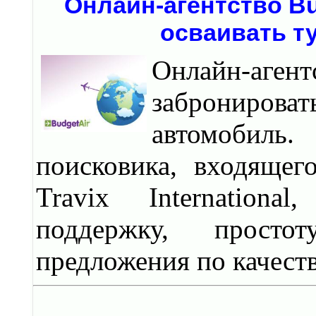
Онлайн-агентство Bu
осваивать т
Онлайн-аг
заброниров
автомобиль
поисковика, входящег
Travix Internationa
поддержку, прост
предложения по качеств