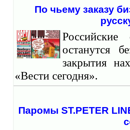
По чьему заказу б
русск
Российские 
останутся б
закрытия нах
«Вести сегодня».
Паромы ST.PETER LIN
с