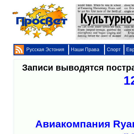
Русская Эстония
Наши Права
Спорт
Ев
Записи выводятся пост
1
Авиакомпания Ryan