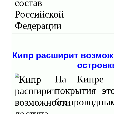
Кипр расширит возможн
островк
На Кипре н
покрытия эт
беспроводным