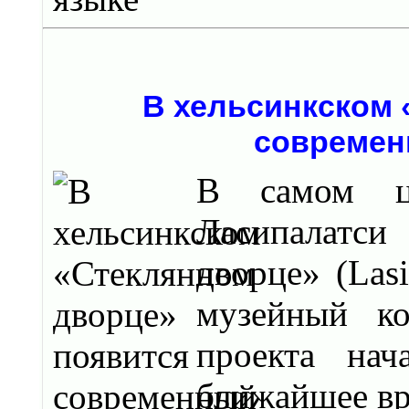
В хельсинкском 
современ
В самом ц
Ласипалатс
дворце» (Las
музейный ко
проекта на
ближайшее вр