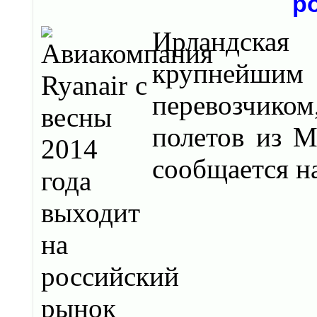
р
Ирландская 
крупнейши
перевозчиком
полетов из М
сообщается н