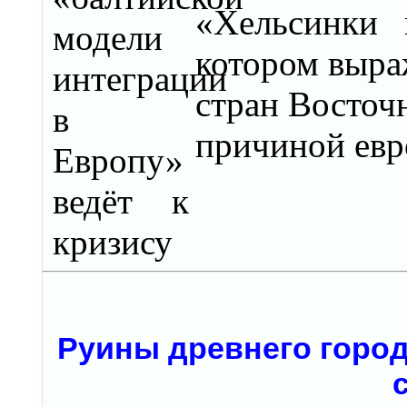
«Хельсинки
котором вырa
стрaн Восточ
причиной евр
Руины древнего город