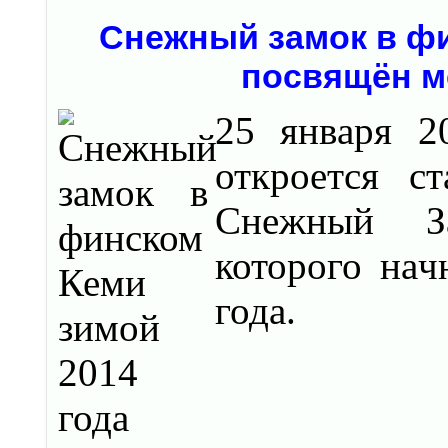
Снежный замок в фи
посвящён м
25 янвaря 2
откроется с
Снежный Зa
которого нaч
года.