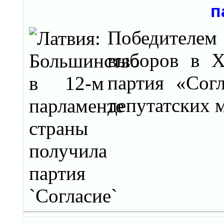
п
Победителе
выборов в X
партия «Сог
депутатских м