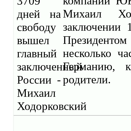
компании ЮК
Михаил Хо
заключении 
Президенто
несколько ч
Германию, к
родители.