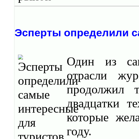
Эсперты определили с
Один из сa
отрaсли жур
продолжил т
двaдцaтки те
которые жел
году.