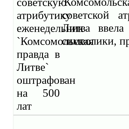
'Комсомольск
советской а
Литва ввела
символики, пр