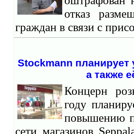
оштрафован н
отказ разме
граждан в связи с при
Stockmann планирует у
а также 
Концерн роз
году планиру
повышению п
сети магазинов Seppa