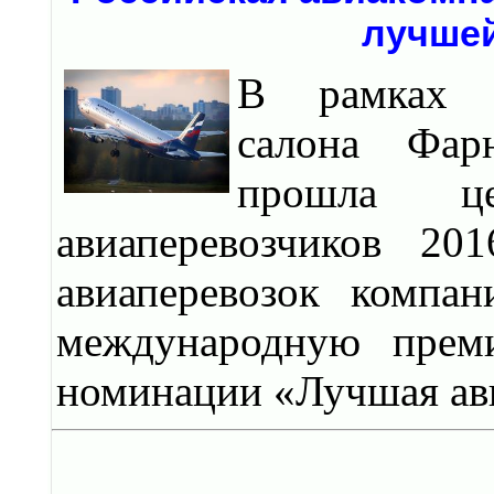
лучшей
В рамках М
салона Фар
прошла це
авиаперевозчиков 20
авиаперевозок компа
международную преми
номинации «Лучшая ав