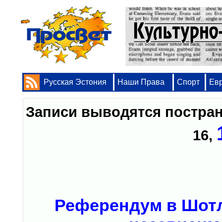
Русская Эстония
Наши Права
Спорт
Ев
Записи выводятся постр
16
,
Референдум в Шотл