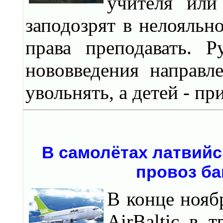
учителя или
заподозрят в нелояльн
права преподавать. Р
нововведения направл
увольнять, а детей - пр
В самолётах латвийск
провоз ба
В конце нояб
АirBaltic в 