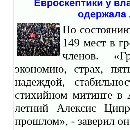
Евроскептики у вл
одержала 
По состоянию
149 мест в г
членов. «Г
экономию, страх, пя
надеждой, стабильно
стихийном митинге в 
летний Алексис Ципр
прошлом», - заверил он