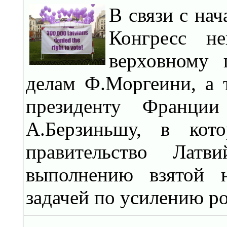
В связи с на
Конгресс н
верховному 
делам Ф.Моргеини, а 
президенту Франци
А.Берзиньшу, в кот
правительство Лат
выполнению взятой н
задачей по усилению ро