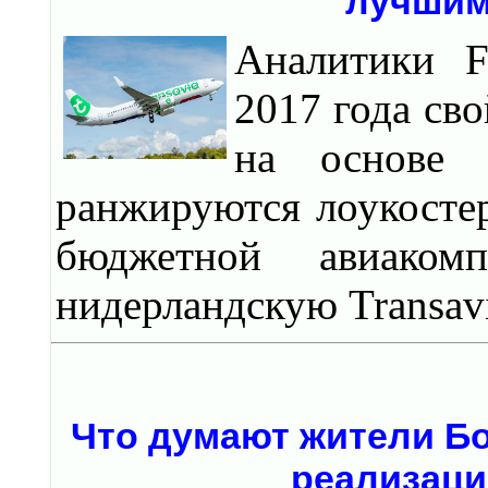
лучшим
Аналитики Fl
2017 года св
на основе 
ранжируются лоукосте
бюджетной авиаком
нидерландскую Transavi
Что думают жители Бо
реализаци