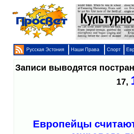
Русская Эстония
Наши Права
Спорт
Ев
Записи выводятся постр
17
,
Европейцы считают