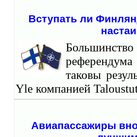
Вступать ли Финлян
настаи
Большинство
референдума 
таковы резул
Yle компанией Taloustu
Авиапассажиры внов