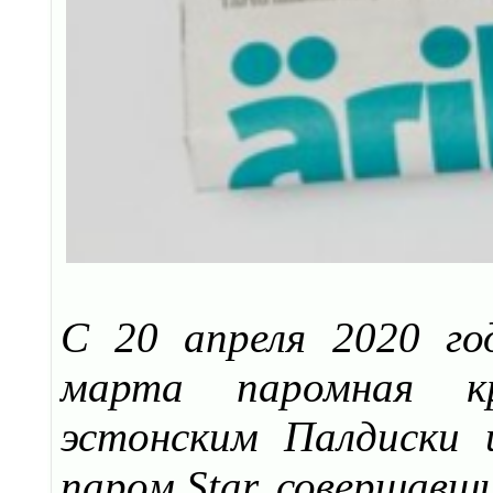
C 20 апреля 2020 го
марта паромная к
эстонским Палдиски 
паром Star, совершавши