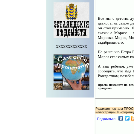
Все мы с детства д
давно, а, на самом 
он стал примерно 10
сказки о Морозе – с
Морозко, Мороз, Мор
задабривая его.
xxxxxxxxxxxxx
По решению Петра Ве
Мороз стал самым гл
А ваш ребенок уже
сообщить, что Дед 
Рождеством, позабав
Просто позвоните по тел
праздник.
Редакция портала ПРОСВ
иллюстрации. Информац
Поделиться