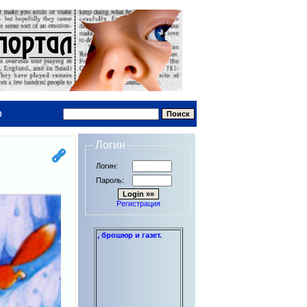
о
Логин
Логин:
Пароль:
Регистрация
дипломов до книг, брошюр и газет.