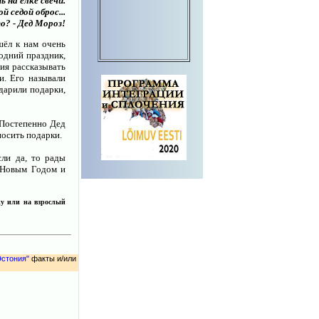
 на ёлке свечи.
й седой оброс...
о? - Дед Мороз!
шёл к нам очень
одний праздник,
ия рассказывать
и. Его называли
дарили подарки,
 Постепенно Дед
носить подарки.
ли да, то рады
 Новым Годом и
ку или на взрослый
Эстония"
факты и/или