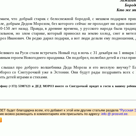
Зажигать
Бородо
Кто же эт
умаем, что добрый старик с белоснежной бородой, с мешком подарков при
деле, добрым Дедом Морозом, без которого сейчас не проходит ни один новог
0-150 лет назад. Правда, в древние времена, у русского народа была традиц
ильном, но злом старике, который приносил на землю холод, снег и метел
оз Иванович. Он редко дарил подарки, а вот люди делали ему подношения, 
ликого на Руси стали встречать Новый год в ночь с 31 декабря на 1 января.
авным героем Новогоднего праздника. Он подобрел, полюбил детей и стал при
 слышал про доброго волшебника Деда Мороза и его веселую внучку? Ес
Мороз со Снегурочкой уже в Эстонии. Они будут рады поздравить всех с
ить детей играми и стихами.
ефону (+372) 55987123 и ДЕД МОРОЗ вместе со Снегурочкой придет в гости к вашему ребен
ЕТ будет благодарна всем, кто добавит к этой или другим статьям раздела
"Русская 
ию можно размещать в комментариях или присылать по адресу:
info @ prosvet.ee.