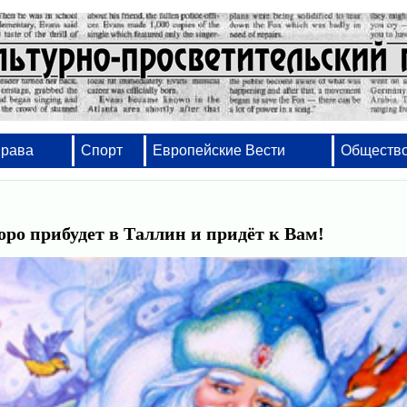
Права
Спорт
Европейские Вести
Обществ
оро прибудет в Таллин и придёт к Вам!
Набор, вёрстка, оформление - от проектов и 