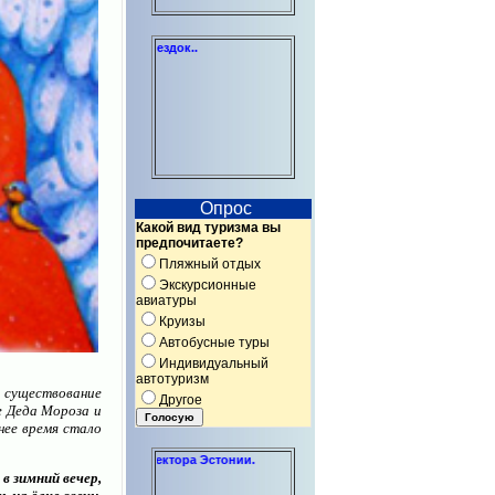
Индивидуальные консультации по 
Опрос
Какой вид туризма вы
предпочитаете?
Пляжный отдых
Экскурсионные
авиатуры
Круизы
Автобусные туры
Индивидуальный
автотуризм
в существование
Другое
е Деда Мороза и
нее время стало
екоммерческого сектора Эстонии.
в зимний вечер,