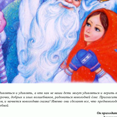
дивляться и удивлять, а кто как не наши дети могут удивляться и верить 
рочки, добрых и злых волшебников, радоваться новогодней ёлке. Пригласит
ом, и начнется новогодняя сказка! Именно они сделают все, что предновогод
ебной.
Создание и администрирование сайтов для н
Он приходит 