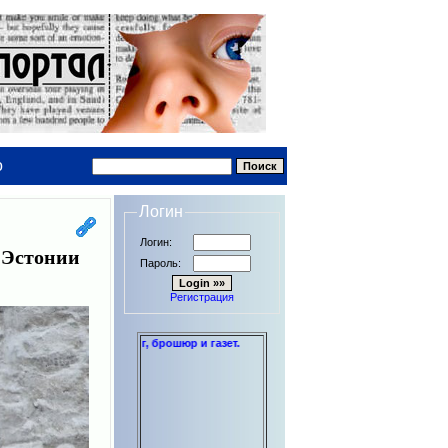
о
Логин
Логин:
 Эстонии
Пароль:
Регистрация
и дипломов до книг, брошюр и газет.