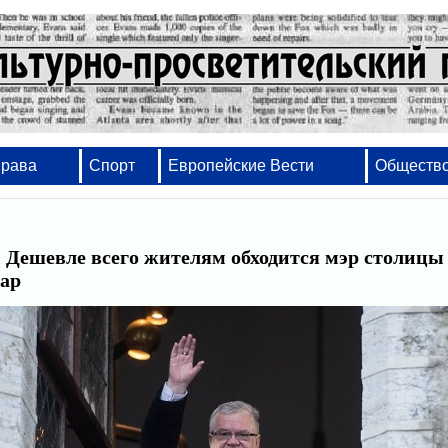
Права
Спорт
Европейские Вести
Обществ
Дешевле всего жителям обходится мэр столицы
аар
Набор, вёрстка, оформление - от проектов 