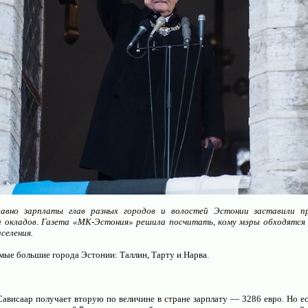
Индивидуальные консультации по организации о
давно зарплаты глав разных городов и волостей Эстонии заставили п
 окладов. Газета «МК-Эстония» решила посчитать, кому мэры обходятся 
селения.
амые большие города Эстонии: Таллин, Тарту и Нарва.
Создание и администрирование сайтов для
ависаар получает вторую по величине в стране зарплату — 3286 евро. Но ес