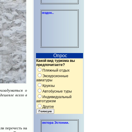
тдыха и бизнес-поездок..
Опрос
Какой вид туризма вы
предпочитаете?
Пляжный отдых
Экскурсионные
авиатуры
Круизы
ризадуматься о
Автобусные туры
дешевле всего в
Индивидуальный
автотуризм
Другое
 некоммерческого сектора Эстонии.
ли перечесть на