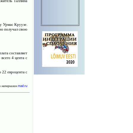
 житель Таллина
ту Урмас Круузе.
но получал свою
плата составляет
 всего 4 цента с
о 22 евроцента с
mail.ru
о материалам