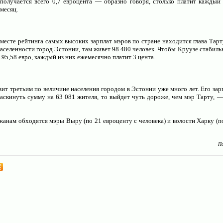
получается всего 0,7 евроцента — образно говоря, столько платит каждый
месяц.
 месте рейтинга самых высоких зарплат мэров по стране находится глава Тар
аселенности город Эстонии, там живет 98 480 человек. Чтобы Круузе стабиль
195,58 евро, каждый из них ежемесячно платит 3 цента.
ит третьим по величине населения городом в Эстонии уже много лет. Его зар
раскинуть сумму на 63 081 жителя, то выйдет чуть дороже, чем мэр Тарту, —
жанам обходятся мэры Выру (по 21 евроценту с человека) и волости Харку (п
П