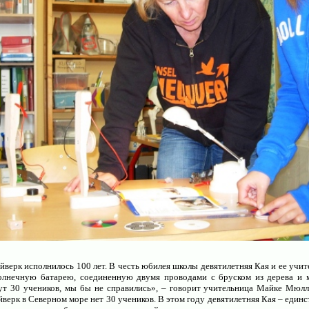
Индивидуальные консультации по организации 
йверк исполнилось 100 лет. В честь юбилея школы девятилетняя Кая и ее учи
олнечную батарею, соединенную двумя проводами с бруском из дерева и м
Создание и администрирование сайтов дл
тут 30 учеников, мы бы не справились», – говорит учительница Майке Мюлл
йверк в Северном море нет 30 учеников. В этом году девятилетняя Кая – един