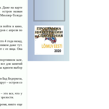
. Даже на карте
 остров назван
е Мюллер-Толедо
я пойти в кино,
ров с апреля по
о 4 года назад,
ником даже тут.
 с ее лица. Она
портивном зале,
 все для занятий
гры вдвоем выбор
в Бад Бедеркеза,
друг – остров со
– это все, что у
т зрелости.
время, никто еще