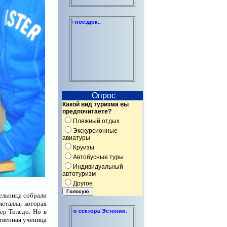
отдыха и бизнес-поездок..
Опрос
Какой вид туризма вы
предпочитаете?
Пляжный отдых
Экскурсионные
авиатуры
Круизы
Автобусные туры
Индивидуальный
автотуризм
Другое
тельница собрали
еталла, которая
я некоммерческого сектора Эстонии.
ер-Толедо. Но в
ственная ученица