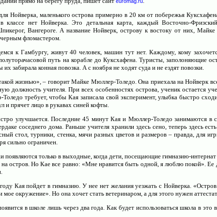
здании прямо на берегу пруда, пишет сайт
.
euromag.ru
ля Нойверка, маленького острова примерно в 20 км от побережья Куксхафена
в классе нет Нойверка. Это детальная карта, каждый Восточно-Фризский
Шпикерог, Вангероге. А название Нойверк, острову к востоку от них, Майк
 черным фломастером.
емся к Гамбургу, живут 40 человек, машин тут нет. Каждому, кому захочетс
полуторачасовой путь на корабле до Куксхафена. Туристы, заполоняющие ост
ы их забирала конная повозка. А с ноября не ходят суда и не ездят повозки.
акой жизнью», – говорит Майке Мюллер-Толедо. Она приехала на Нойверк всег
ную должность учителя. При всех особенностях острова, ученик остается уче
Толедо требует, чтобы Кая записала свой эксперимент, улыбка быстро сходит
ул и прячет лицо в рукавах синей кофты.
стро улучшается. Последние 45 минут Кая и Мюллер-Толедо занимаются в с
рдаке соседнего дома. Раньше учителя хранили здесь сено, теперь здесь есть
сный стол, турники, стенка, мячи разных цветов и размеров – правда, для и
ря сильно ограничен.
аи появляются только в выходные, когда дети, посещающие гимназию-интернат 
на остров. Но Кае все равно: «Мне нравится быть одной, я люблю покой». Ее 
и.
оду Кая пойдет в гимназию. У нее нет желания уезжать с Нойверка. «Остров 
 и мое окружение». Но она хочет стать ветеринаром, а для этого нужен аттеста
явится в школе лишь через два года. Как будет использоваться школа в это 