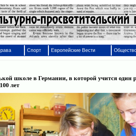
Права
Спорт
Европейские Вести
Обществ
кой школе в Германии, в которой учится один р
 100 лет
Набор, вёрстка, оформление - от проектов