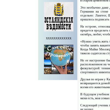
в старом цементном 
Это необычно даже д
Германии на стене 
отдельно: Лангеог, 
пришлось подписать
На острове, относящ
придется проделать 
октябрь, любят, чтоб
xxxxxxxxxxxxx
«Нужно уметь жить т
чтобы занять вакант
Когда Майке Мюллер-
тяжело садится на ст
Но ее настроение бы
расположенном на че
физкультурой: тенни
спортивного инвента
Друзья по играм у К
возвращаются домой 
всеми его животным
В будущем учебном г
меня есть, моя семья
Следующий ученик по
не решил.