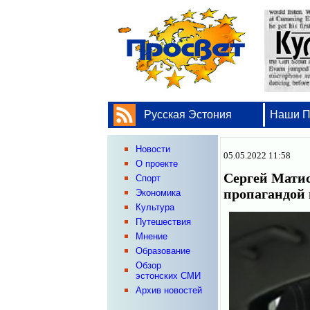
Русская Эстония
Наши 
Новости
05.05.2022 11:58
О проекте
Сергей Матис
Спорт
пропагандо
Экономика
Культура
Путешествия
Мнение
Образование
Обзор
эстонских СМИ
Архив новостей