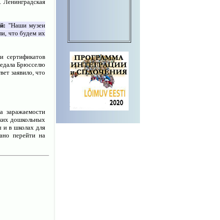
. Ленинградская
й:
"Наши музеи
и, что будем их
и сертификатов
редала Брюсселю
вет заявило, что
а заражаемости
ских дошкольных
 и в школах для
ано перейти на