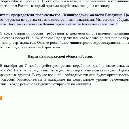
спортклубы и бассейны. Также они обязательны при заселении в гостиницы
м регионом России, который признал зарубежные вакцины от ковида.
итель председателя правительства Ленинградской области Владимир Цо
ют туристы из других стран с иностранными вакцинами. Мы сегодня обсудил
ать. Пока таких случаев в Ленинградской области буквально несколько".
й союз отправил России требования к документам о взаимном признани
е октября посол ЕС в РФ Маркус Эдерер указал, что Москва до сих пор не пе
я ковид-сертификатов. Однако российское министерство здравоохранения в от
ятся в представительстве Евросоюза.
Карта Ленинградской области России.
0 октября до 7 ноября действует режим нерабочих дней в свете всплеск
CoV-2. На этот период в школах и детских садах объявили каникулы. В дет
 дежурные группы. В случае крайней необходимости они будут организованы
 классов. Университетам и колледжам на федеральном уровне рекомендов
ние. В ряде регионов студентов отправили на каникулы.