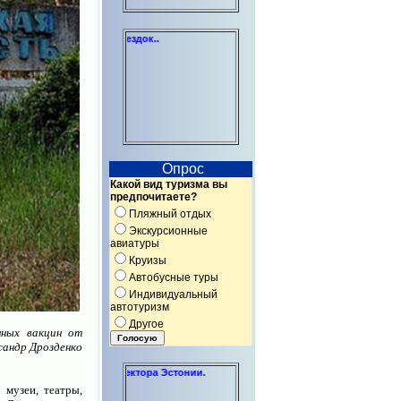
Индивидуальные консультации по
Опрос
Какой вид туризма вы
предпочитаете?
Пляжный отдых
Экскурсионные
авиатуры
Круизы
Автобусные туры
Индивидуальный
автотуризм
Другое
нных вакцин от
сандр Дрозденко
некоммерческого сектора Эстонии.
музеи, театры,