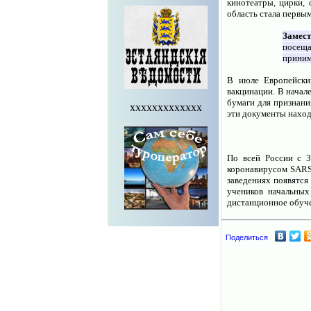
кинотеатры, цирки, 
область стала первы
Замест
посеща
приним
В июле Европейски
вакцинации. В начал
бумаги для признани
xxxxxxxxxxxxx
эти документы наход
По всей России с 3
коронавирусом SARS-
заведениях появятся
учеников начальных
дистанционное обуче
Поделиться