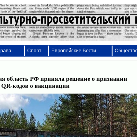
Права
Спорт
Европейские Вести
Обществ
ая область РФ приняла решение о признании
 QR-кодов о вакцинации
Набор, вёрстка, оформление - от проектов и