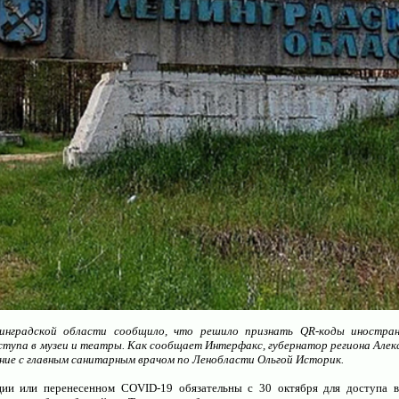
инградской области сообщило, что решило признать QR-коды иностра
ступа в музеи и театры. Как сообщает Интерфакс, губернатор региона Алек
ние с главным санитарным врачом по Ленобласти Ольгой Историк.
Создание и администрирование сайтов для 
ии или перенесенном COVID-19 обязательны с 30 октября для доступа в 