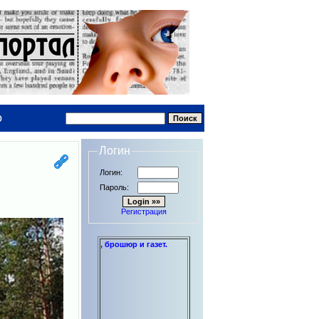
о
Логин
Логин:
Пароль:
Регистрация
 дипломов до книг, брошюр и газет.