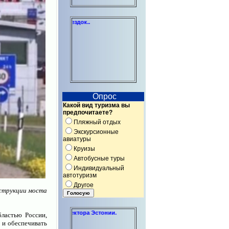
Индивидуальные консультации по
Опрос
Какой вид туризма вы
предпочитаете?
Пляжный отдых
Экскурсионные
авиатуры
Круизы
Автобусные туры
Индивидуальный
автотуризм
Другое
нструкции моста
некоммерческого сектора Эстонии.
бластью России,
 и обеспечивать