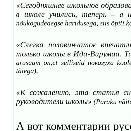
«Сегодняшнее школьное образова
в школе учились, теперь – в
nõukogudeaegse haridusega, siis õpiti ko
«Слегка половинчатое впечатл
только школы в Ида-Вирумаа. 
arusaam on,et selliseid показуха kool
täiega),
«К сожалению, эта статья сно
руководители школы»
(Paraku näita
А вот комментарии рус