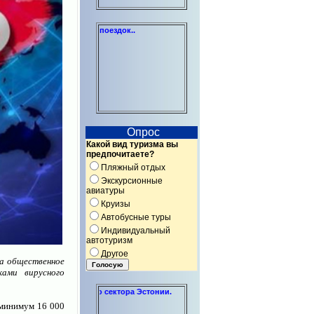
тдыха и бизнес-поездок..
Опрос
Какой вид туризма вы
предпочитаете?
Пляжный отдых
Экскурсионные
авиатуры
Круизы
Автобусные туры
Индивидуальный
автотуризм
Другое
ца общественное
ами вирусного
некоммерческого сектора Эстонии.
 минимум 16 000