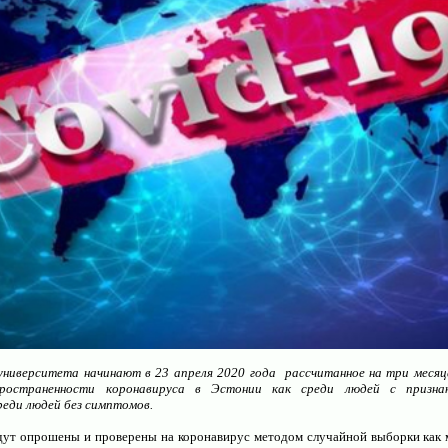
Индивидуальные консультации по организации о
университета начинают в 23 апреля 2020 года рассчитанное на три меся
пространенности коронавируса в Эстонии как среди людей с признак
среди людей без симптомов.
Создание и администрирование сайтов для 
удут опрошены и проверены на коронавирус методом случайной выборки как