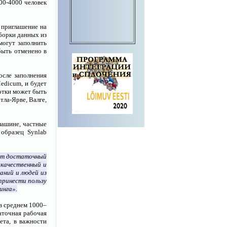
00-4000 человек
 приглашение на
борки данных из
могут заполнить
быть отменено в
осле заполнения
edicum, и будет
лотки может быть
тла-Ярве, Валге,
машине, частные
образец Synlab
ет достаточный
качественный и
аний и людей из
принести пользу
инга».
 в среднем 1000–
аточная рабочая
ета, в важности