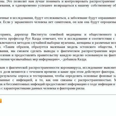
ны. Это позволит нам лучше понимать и контролировать распространение
левания, и одновременно успешнее возвращаться к нашему собственному об
енные в исследовании, будут отслеживаться, а заболевшие будут опрашиваю
я. Если у зараженного человека нет симптомов, он или она будут опрошены
торинга, директор Института семейной медицины и общественного з
тета профессор Рут Калда отмечает, что в исследование в соответствии с
включаются методом случайной выборки мужчины, женщины и различные во
. «Таким образом, образуется маленькая модель эстонского общества. 
ования, мы сможем сделать выводы о фактическом распространении коро
селения и предоставлять правительству каждую неделю основанную на фак
нения чрезвычайных мер информацию», - добавила Калда.
ым о фактической распространенности коронавируса, исследование выяснит,
х доля меняются с течением времени и какие при этом действуют факторы.
 результаты опроса и тестирования, чтобы определить основные фоновые х
язанные с инфекцией, и то, как они связаны с распространенностью. 
ак и бессимптомных инфекций предоставляет информацию о ходе инфекции и б
на с характеристиками данных человека и факторами риска.