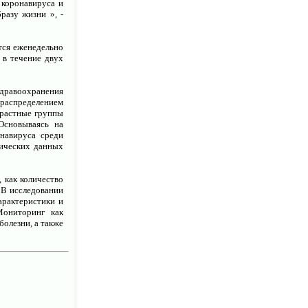
 коронавируса и
разу жизни », -
тся еженедельно
 в течение двух
дравоохранения
 распределением
зрастные группы
Основываясь на
навируса среди
тических данных
 как количество
 В исследовании
арактеристики и
Мониторинг как
олезни, а также