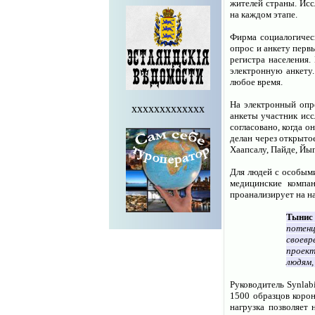
жителей страны. Исс
на каждом этапе.
Фирма социалогичес
опрос и анкету перв
регистра населения
электронную анкету.
любое время.
На электронный опро
xxxxxxxxxxxxx
анкеты участник исс
согласовано, когда о
делан через открытое
Хаапсалу, Пайде, Йыг
Для людей с особыми
медицинские компа
проанализирует на 
Тынис
потенц
своевр
проект
людям,
Руководитель Synlab
1500 образцов корон
нагрузка позволяет 