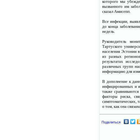
которого мы убежде
вызванного им забо
сказал Амисепп.
Все инфекции, выявл
до конца заболевани
недель.
Руководитель мони
Тартуского универси
населения Эстонии 
из разных регионов
результатах исслед
различных групп на
информацию для изме
В дополнение к данн
инфицированных и и
также сравниваются
факторы риска, св
симптоматических, т
о том, как она связа
Поделиться