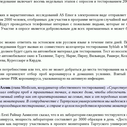
ледование включает восемь недельных этапов с опросом и тестированием 20
ких и маркетинговых исследований AS Emor в электронном виде отправляет
ым 2000 человек, отобранных для участия в программе методом случайной вы
. Будут проводиться телефонные интервью с пожилыми людьми, которые не 
 Участие в опросе является добровольным для всех приглашенных и может 
с можно ответить на эстонском или русском языке в течение пяти дней. П
ледования будет вызван из совместного колл-центра тестирования Syblab и M
н должен будет сдать на автомобиле материал для тестирования. Тест из носог
 автомобильное окно в Таллинне, Тарту, Нарве, Пярну, Вильянди, Раквере, Кох
ева, Курессааре и Кярдла.
 потребностями или тех, кто не может добраться до места тестирования на 
нии организуют отбор проб коронавируса в домашних условиях. Взятый 
наличие РНК коронавируса, указывающую на активную инфекцию.
 Аллик
(глава Medicum, координатор обественного тестирования):
«Существу
иал отбора проб в транзитных точках, а также дома, чтобы обеспечить 
еменный отбор как от ориентированных на семью, так и от передовых комп
а мониторинга. В сотрудничестве с Тартуским университетом мы надеемся 
 проходящим тестирование, и стране в целом посредством проекта монитор
i Eesti Райнар Аамисепп сказал, что в их лаборатории ежедневно тестируются
авируса, мощность лаборатории составляет до 3000 образцов в день. «Дост
нам как партнеру участвовать в проекте мониторинга Тартуского университ