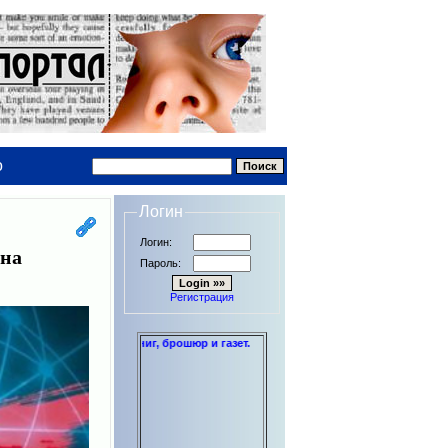
о
Логин
Логин:
 на
Пароль:
Регистрация
и дипломов до книг, брошюр и газет.