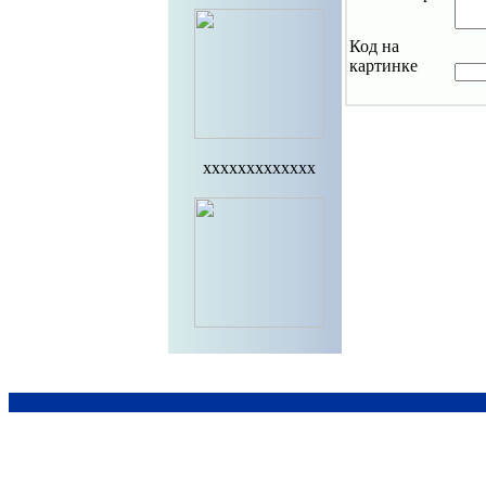
Код на
картинке
xxxxxxxxxxxxx