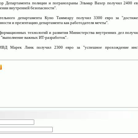
ор Департамента полиции и погранохраны Эльмар Вахер получил 2400 ев
чении внутренней безопасности".
Индивидуальные консультации по организации
ательного департамента Куно Таммеару получил 3300 евро за "достиж
вности и презентацию департамента как работодателя мечты".
формационных технологий и развития Министерства внутренних дел получи
а "выполнение важных ИТ-разработок".
МВД Марек Линк получил 2300 евро за "успешное прохождение инст
Создание и администрирование сайтов дл