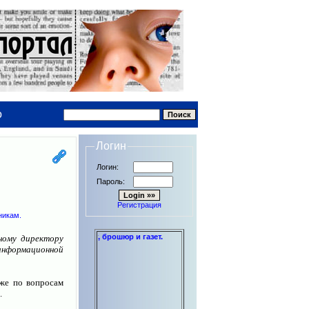
о
Логин
Логин:
е
Пароль:
Регистрация
в и дипломов до книг, брошюр и газет.
ному директору
информационной
 же по вопросам
.