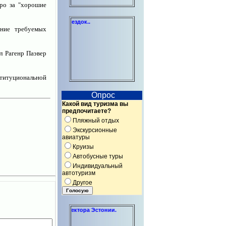
ро за "хорошие
 отдыха и бизнес-поездок..
ение требуемых
л Рагенр Паэвер
итуциональной
Опрос
Какой вид туризма вы
предпочитаете?
Пляжный отдых
Экскурсионные
авиатуры
Круизы
Автобусные туры
Индивидуальный
автотуризм
Другое
я некоммерческого сектора Эстонии.