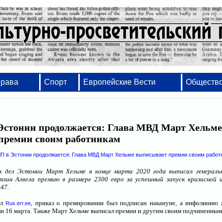
Права
Спорт
Европейские Вести
Обществ
Эстонии продолжается: Глава МВД Март Хельм
премии своим работникам
Набор, вёрстка, оформление - от проекто
х дел Эстонии Март Хельме в конце марта 2020 года выписал генераль
лин Алвела премию в размере 2300 евро за успешный запуск кризисной 
47.
ал
, приказ о премировании был подписан накануне, а инфолинию
Rus.err.ee
и 16 марта. Также Март Хельме выписал премии и другим своим подчиненным