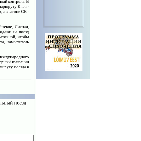
нный контроль. В
 маршруту Киев -
 а в вагоне СВ -
езекне, Лиепаи,
родажи на поезд
таточной, чтобы
а, заместитель
международного
нерный компании
аршруту поезда в
ельный поезд