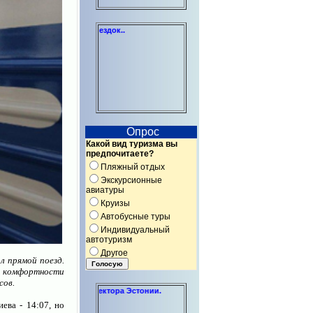
Индивидуальные консультации по 
Опрос
Какой вид туризма вы
предпочитаете?
Пляжный отдых
Экскурсионные
авиатуры
Круизы
Автобусные туры
Индивидуальный
автотуризм
Другое
л прямой поезд.
й комфортности
сов.
екоммерческого сектора Эстонии.
ева - 14:07, но