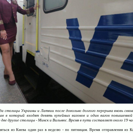
да столицы Украины и Латвии после довольно долгого перерыва вновь связа
ав в который входят девять купейных вагонов и один вагон повышенно
 две другие столицы - Минск и Вильнюс. Время в пути составляет около 19 ча
Создание и администрирование сайтов для н
яться из Киева один раз в неделю - по пятницам. Время отправления из Ки