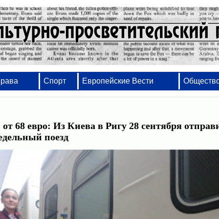
Права
Спорт
Европейские Вести
Обществ
 от 68 евро: Из Киева в Ригу 28 сентября отправ
едельный поезд
Набор, вёрстка, оформление - от проектов и 