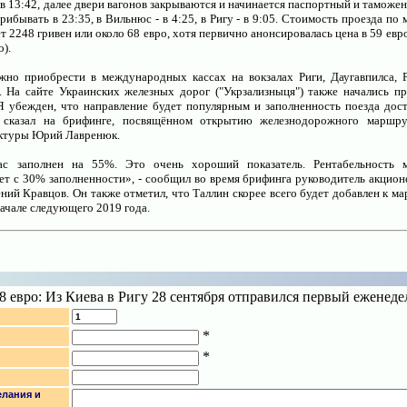
 в 13:42, далее двери вагонов закрываются и начинается паспортный и таможе
ибывать в 23:35, в Вильнюс - в 4:25, в Ригу - в 9:05. Стоимость проезда по
ет 2248 гривен или около 68 евро, хотя первично анонсировалась цена в 59 евро,
о).
жно приобрести в международных кассах на вокзалах Риги, Даугавпилса, Р
 На сайте Украинских железных дорог ("Укрзализныця") также начались п
Я убежден, что направление будет популярным и заполненность поезда дос
- сказал на брифинге, посвящённом открытию железнодорожного маршрут
ктуры Юрий Лавренюк.
с заполнен на 55%. Это очень хороший показатель. Рентабельность 
ет с 30% заполненности», - сообщил во время брифинга руководитель акцио
ний Кравцов. Он также отметил, что Таллин скорее всего будет добавлен к м
начале следующего 2019 года.
68 евро: Из Киева в Ригу 28 сентября отправился первый еженед
*
*
лания и