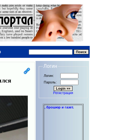
о
Логин
Логин:
ился
Пароль:
Регистрация
дипломов до книг, брошюр и газет.