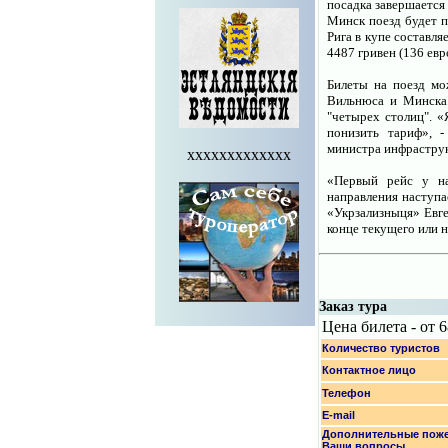
посадка завершается
Минск поезд будет пр
Рига в купе составля
4487 гривен (136 евр
Билеты на поезд мо
Вильнюса и Минска.
"четырех столиц". «
понизить тариф», 
министра инфрастру
xxxxxxxxxxxxx
«Первый рейс у на
направления наступа
«Укрзализныця» Евге
конце текущего или 
Заказ тура
Цена билета - от 
Количество туристов
Контактное лицо
Телефон
E-mail
Дополнительные поже
Ваши вопросы