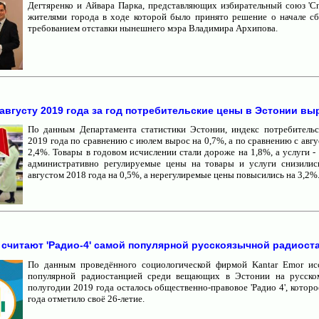
Дегтяренко и Айвара Парка, представляющих избирательный союз 'Сп
жителями города в ходе которой было принято решение о начале с
требованием отставки нынешнего мэра Владимира Архипова.
августу 2019 года за год потребительские цены в Эстонии вы
По данным Департамента статистики Эстонии, индекс потребительс
2019 года по сравнению с июлем вырос на 0,7%, а по сравнению с авгу
2,4%. Товары в годовом исчислении стали дороже на 1,8%, а услуги -
административно регулируемые цены на товары и услуги снизилис
августом 2018 года на 0,5%, а нерегулиремые цены повысились на 3,2%
считают 'Радио-4' самой популярной русскоязычной радиост
По данным проведённого социологической фирмой Kantar Emor исс
популярной радиостанцией среди вещающих в Эстонии на русско
полугодии 2019 года осталось общественно-правовое 'Радио 4', котор
года отметило своё 26-летие.