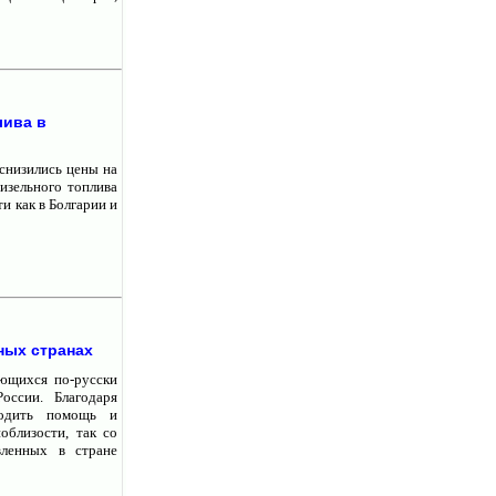
лива в
снизились цены на
изельного топлива
ти как в Болгарии и
ных странах
ающихся по-русски
оссии. Благодаря
ходить помощь и
облизости, так со
вленных в стране