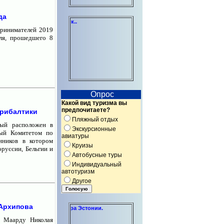
да
Индивидуальные консультации по орга
принимателей 2019
ля, прошедшего 8
Опрос
Какой вид туризма вы
предпочитаете?
Прибалтики
Пляжный отдых
рый расположен в
Экскурсионные
ный Комитетом по
авиатуры
нников в котором
Круизы
оруссии, Бельгии и
Автобусные туры
Индивидуальный
автотуризм
Другое
 Архипова
мерческого сектора Эстонии.
я Маарду Николая