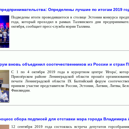
предпринимательства: Определены лучшие по итогам 2019 го
Подведены итоги проводившегося в столице Эстонии конкурса пред
года, который проходил в рамках Таллинского дня предпринимате
октября, сообщает пресс-служба мэрии Таллина.
рум вновь объединил соотечественников из России и стран 
С 1 по 4 октября 2019 года в курортном центре 'Игора', кото
Приозёрском районе Ленинградской области прошёл организован
печати Ленинградской области IX Балтийский форум соотечестве
приняли участие представители России, Эстонии, Латвии, Литвы, Бел
Финляндии.
роцесс сбора подписей для отставки мэра города Владимира
Создание и администрирование сайтов для неком
12 сентября 2019 года состоялась встреча депутатов горсобрани