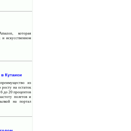
Amazon, которая
х и искусственном
 в Кутаиси
 преимущество из
 росту на остаток
16 до 20 процентов
частоту полетов и
сылкой на портал
 годом