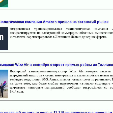
нологическая компания Amazon пришла на эстонский рынок
Американская транснациональная технологическая компания 
специализируется на электронной коммерции, облачных вычисления
интеллекте, зарегистрировала в Эстонии и Латвии дочерние фирмы.
омпания Wizz Air в сентябре откроет прямые рейсы из Таллина
Венгерский авиаперевозчик-лоукостер Wizz Air намерен извлечь
затруднений некоторых своих конкурентов и активизировать планы по
текущего года, пишет BNS. Авиакомпания повысит цели по развитию с 
на фоне того, как более слабые перевозчики начинают сокращать 
закрывают некоторые направления, сообщает rus.postimees со с
Skift.com.
о железной дороге вырос на 11,1 % по сравнению с прошлым