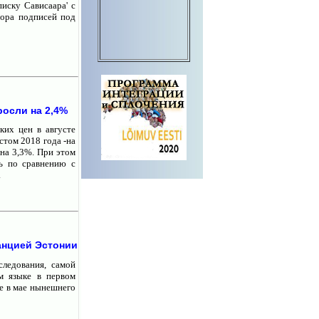
иску Сависаара' с
бора подписей под
росли на 2,4%
ких цен в августе
стом 2018 года -на
 на 3,3%. При этом
ь по сравнению с
.
анцией Эстонии
ледования, самой
м языке в первом
ое в мае нынешнего