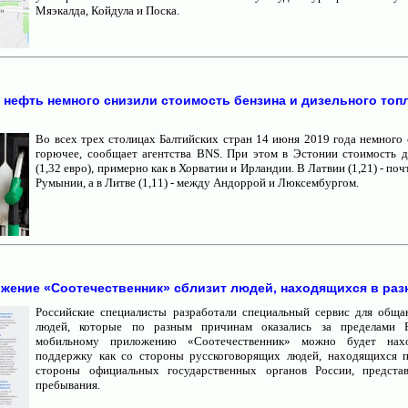
Мяэкалда, Койдула и Поска.
нефть немного снизили стоимость бензина и дизельного топ
Во всех трех столицах Балтийских стран 14 июня 2019 года немного 
горючее, сообщает агентства BNS. При этом в Эстонии стоимость д
(1,32 евро), примерно как в Хорватии и Ирландии. В Латвии (1,21) - поч
Румынии, а в Литве (1,11) - между Андоррой и Люксембургом.
жение «Соотечественник» сблизит людей, находящихся в раз
Российские специалисты разработали специальный сервис для общ
людей, которые по разным причинам оказались за пределами Р
мобильному приложению «Соотечественник» можно будет на
поддержку как со стороны русскоговорящих людей, находящихся п
стороны официальных государственных органов России, предста
пребывания.