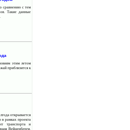
о сравнению с тем
ов. Такие данные
.
ода
ловиям этим летом
ожай приблизится к
олгода открывается
 в рамках проекта
ент транспорта и
ицам Вейценберги,