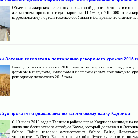
Объем пассажирских перевозок по железной дороге Эстонии в июне п
же месяцем прошлого года вырос на 11,1% до 719 600 пассажир
корреспонденту портала rus.err.ee сообщили в Департаменте статистики
 Эстонии готовятся к повторению рекордного урожая 2015 г
Благодаря затяжной осени 2018 года и благоприятным погодным ус
фермеры в Выруском, Пылваском и Валгаском уездах полагают, что ур
рекордному показателю 2015 года.
обус прокатит отдыхающих по таллинскому парку Кадриорг
С 19 июля 2019 года в Таллине в районе парка Кадриорг минимум на п
движение беспилотного автобуса Navya, который доставлен в Эстонию
Sohjoa Baltic, который осуществляют Sohjoa Baltic, Департам
университет TalTech. Беспилотный автобус будет курсировать по ул