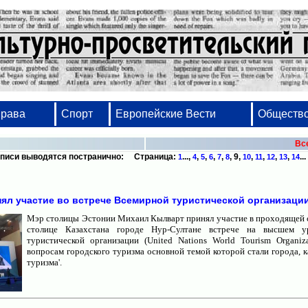
Права
Спорт
Европейские Вести
Обществ
Вс
писи выводятся постранично: Страница:
...,
,
,
,
,
,
9
,
,
,
,
,
...
1
4
5
6
7
8
10
11
12
13
14
ял участие во встрече Всемирной туристической организации
Мэр столицы Эстонии Михаил Кылварт принял участие в проходящей с 
столице Казахстана городе Нур-Султане встрече на высшем у
Набор, вёрстка, оформление - от проектов и дипл
туристической организации (United Nations World Tourism Organ
вопросам городского туризма основной темой которой стали города, 
туризма'.