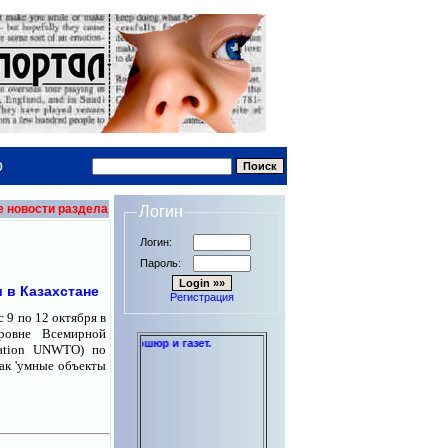
о
е новости раздела
Логин
Логин:
Пароль:
 в Казахстане
Регистрация
9 по 12 октября в
ровне Всемирной
омов до книг, брошюр и газет.
ization UNWTO) по
как 'умные объекты