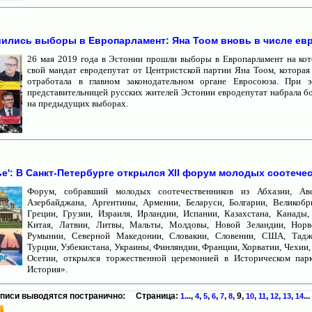
шились выборы в Европарламент: Яна Тоом вновь в числе ев
26 мая 2019 года в Эстонии прошли выборы в Европарламент на ко
свой мандат евродепутат от Центристской партии Яна Тоом, которая 
отработала в главном законодательном органе Евросоюза. При 
представительницей русских жителей Эстонии евродепутат набрала бо
на предыдущих выборах.
ье': В Санкт-Петербурге открылся XII форум молодых соотече
Форум, собравший молодых соотечественников из Абхазии, Авс
Азербайджана, Аргентины, Армении, Беларуси, Болгарии, Великобр
Греции, Грузии, Израиля, Ирландии, Испании, Казахстана, Канады,
Китая, Латвии, Литвы, Мальты, Молдовы, Новой Зеландии, Норве
Румынии, Северной Македонии, Словакии, Словении, США, Таджи
Турции, Узбекистана, Украины, Финляндии, Франции, Хорватии, Чехии
Осетии, открылся торжественной церемонией в Историческом пар
История».
писи выводятся постранично: Страница:
...,
,
,
,
,
,
9
,
,
,
,
,
...
1
4
5
6
7
8
10
11
12
13
14