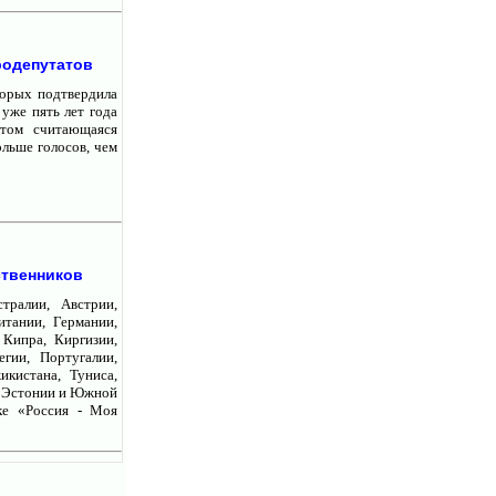
родепутатов
торых подтвердила
уже пять лет года
этом считающаяся
льше голосов, чем
ственников
тралии, Австрии,
итании, Германии,
 Кипра, Киргизии,
гии, Португалии,
кистана, Туниса,
, Эстонии и Южной
ке «Россия - Моя