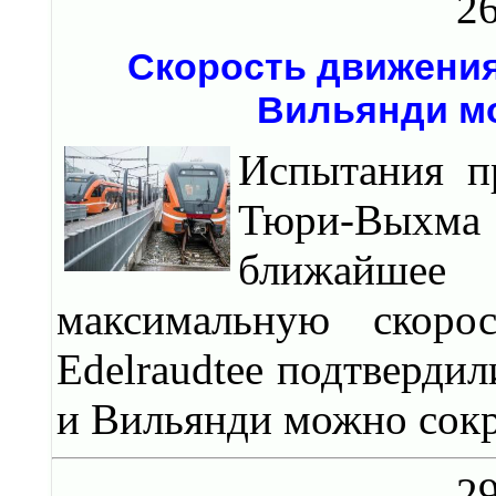
26
Скорость движения
Вильянди мо
Испытания п
Тюри-Выхма
ближайшее
максимальную скоро
Edelraudtee подтверди
и Вильянди можно сокр
29